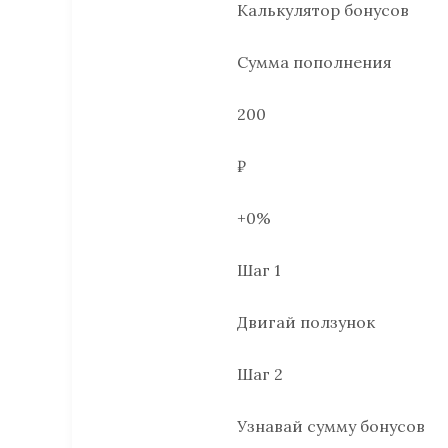
Калькулятор бонусов
Сумма пополнения
200
₽
+0%
Шаг 1
Двигай ползунок
Шаг 2
Узнавай сумму бонусов