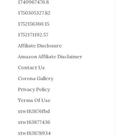
1740967476.8
1750305327.82
1752156360.15
1752171192.57
Affiliate Disclosure
Amazon Affiliate Disclaimer
Contact Us
Corona Gallery
Privacy Policy
Terms Of Use
xtw183876fbd
xtw183877436
xtw183878934