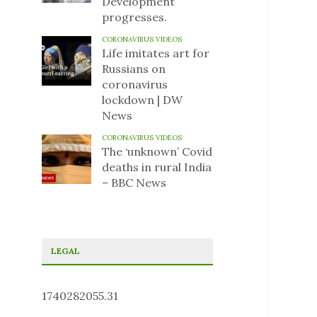
Development
progresses.
CORONAVIRUS VIDEOS
Life imitates art for
Russians on
coronavirus
lockdown | DW
News
CORONAVIRUS VIDEOS
The ‘unknown’ Covid
deaths in rural India
– BBC News
LEGAL
1740282055.31