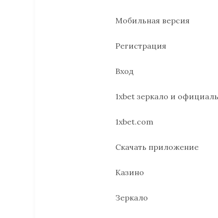
Мобильная версия
Регистрация
Вход
1xbet зеркало и официаль
1xbet.com
Скачать приложение
Казино
Зеркало