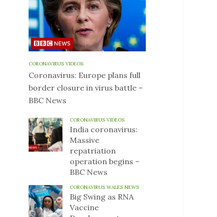
CORONAVIRUS VIDEOS
Coronavirus: Europe plans full
border closure in virus battle –
BBC News
CORONAVIRUS VIDEOS
India coronavirus:
Massive
repatriation
operation begins –
BBC News
CORONAVIRUS WALES NEWS
Big Swing as RNA
Vaccine