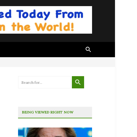
BEING VIEWED RIGHT NOW